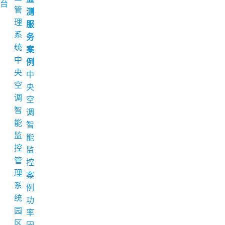
台
管
测
理
服
系
务
统
案
中
例
央
中
空
央
调
空
智
调
能
智
监
能
控
监
管
控
理
案
系
例
统
功
园
率
区