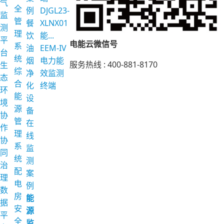
气
全
例
DJGL23-
监
管
餐
XLNX01
测
理
饮
能...
平
电能云微信号
系
油
EEM-IV
台
统
烟
电力能
服务热线 :
400-881-8170
生
综
净
效监测
态
合
化
终端
环
能
设
境
源
备
协
管
在
作
理
线
协
系
监
同
统
测
治
配
案
理
电
例
数
房
能
据
安
源
平
全
监