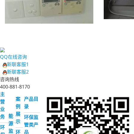
QQ在线咨询
新联客服1
新联客服2
咨询热线
400-881-8170
主
案
产品目
营
例
录
业
展
能
务
环保监
示
源
管类产
环
监
环
品