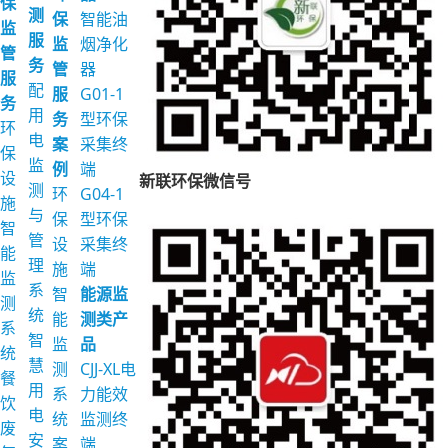
保
测
保
智能油
监
服
监
烟净化
管
务
管
器
服
配
服
G01-1
务
用
务
型环保
环
电
案
采集终
保
监
例
端
设
新联环保微信号
测
环
G04-1
施
与
保
型环保
智
管
设
采集终
能
理
施
端
监
系
智
能源监
测
统
能
测类产
系
智
监
品
统
慧
测
CJJ-XL电
餐
用
系
力能效
饮
电
统
监测终
废
安
案
端