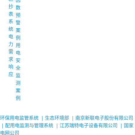
因
抄
数
表
预
系
警
统
案
电
例
力
用
需
电
求
安
响
全
应
监
测
案
例
环保用电监管系统
| 生态环境部
| 南京新联电子股份有限公司
| 配用电监测与管理系统
| 江苏瑞特电子设备有限公司
| 国家
电网公司