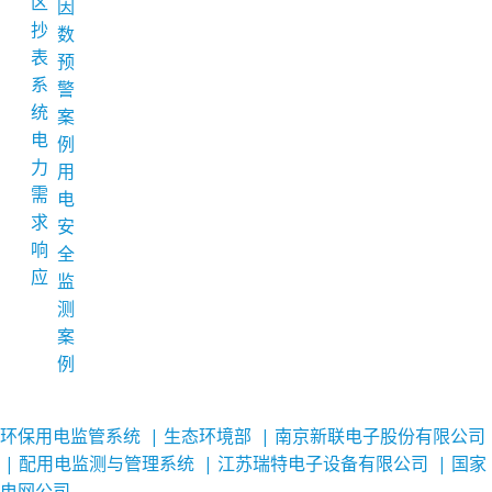
区
因
抄
数
表
预
系
警
统
案
电
例
力
用
需
电
求
安
响
全
应
监
测
案
例
环保用电监管系统
| 生态环境部
| 南京新联电子股份有限公司
| 配用电监测与管理系统
| 江苏瑞特电子设备有限公司
| 国家
电网公司