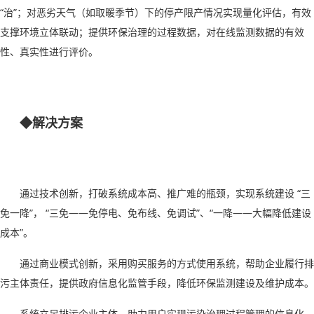
“治”；对恶劣天气（如取暖季节）下的停产限产情况实现量化评估，有效
支撑环境立体联动；提供环保治理的过程数据，对在线监测数据的有效
性、真实性进行评价。
◆解决方案
通过技术创新，打破系统成本高、推广难的瓶颈，实现系统建设
“
三
免一降
”
，
“
三免
——
免停电、免布线、免调试
”
、
“
一降
——
大幅降低建设
成本
”
。
通过商业模式创新，采用购买服务的方式使用系统，帮助企业履行排
污主体责任，提供政府信息化监管手段，降低环保监测建设及维护成本。
系统立足排污企业主体，助力用户实现污染治理过程管理的信息化、