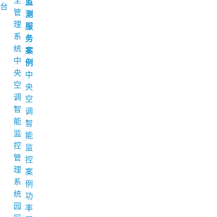
全
监
台
管
测
理
服
系
务
统
案
中
例
央
中
空
央
调
空
智
调
能
智
监
能
控
监
管
控
理
案
系
例
统
功
园
率