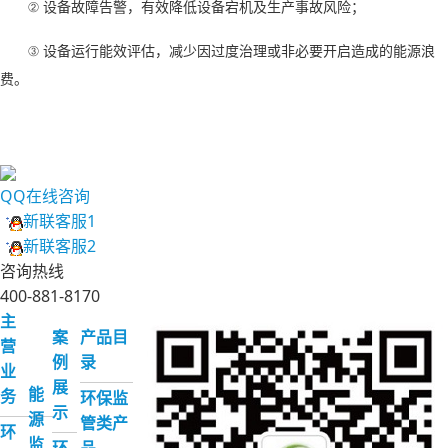
②
设备故障告警，有效降低设备宕机及生产事故风险；
③
设备运行能效评估，减少因过度治理或非必要开启造成的能源浪
费。
QQ在线咨询
新联客服1
新联客服2
咨询热线
400-881-8170
主
案
产品目
营
例
录
业
展
能
务
环保监
示
源
管类产
环
监