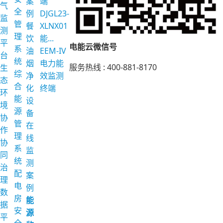
案
端
气
全
例
DJGL23-
监
管
餐
XLNX01
测
理
饮
能...
平
电能云微信号
系
油
EEM-IV
台
统
烟
电力能
服务热线 :
400-881-8170
生
综
净
效监测
态
合
化
终端
环
能
设
境
源
备
协
管
在
作
理
线
协
系
监
同
统
测
治
配
案
理
电
例
数
房
能
据
安
源
平