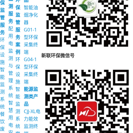
环
品
保
测
保
智能油
监
服
监
烟净化
管
务
管
器
服
配
服
G01-1
务
用
务
型环保
环
电
案
采集终
保
监
例
端
设
新联环保微信号
测
环
G04-1
施
与
保
型环保
智
管
设
采集终
能
理
施
端
监
系
智
能源监
测
统
能
测类产
系
智
监
品
统
慧
测
CJJ-XL电
餐
用
系
力能效
饮
电
统
监测终
废
安