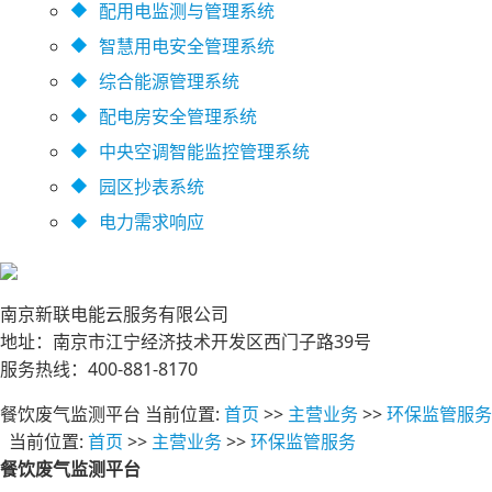
◆
配用电监测与管理系统
◆
智慧用电安全管理系统
◆
综合能源管理系统
◆
配电房安全管理系统
◆
中央空调智能监控管理系统
◆
园区抄表系统
◆
电力需求响应
南京新联电能云服务有限公司
地址：南京市江宁经济技术开发区西门子路39号
服务热线：400-881-8170
餐饮废气监测平台
当前位置:
首页
>>
主营业务
>>
环保监管服务
当前位置:
首页
>>
主营业务
>>
环保监管服务
餐饮废气监测平台