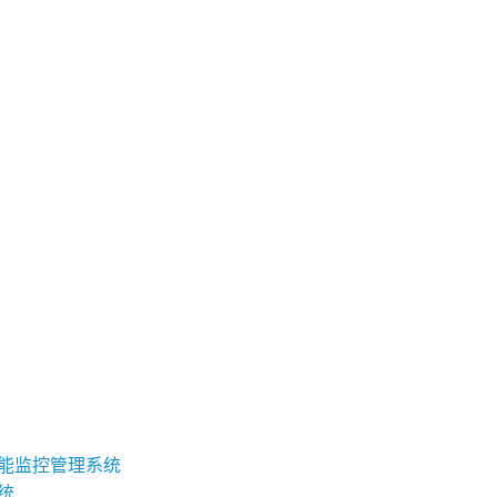
能监控管理系统
统