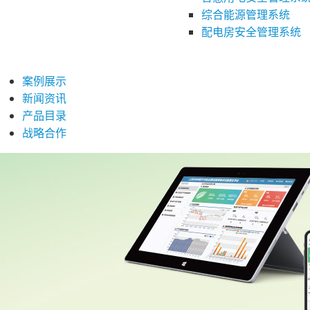
综合能源管理系统
配电房安全管理系统
案例展示
新闻资讯
产品目录
战略合作